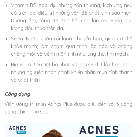
Vitamin B5: Xoa dịu những tổn thương, kích ứng nếu
có trên da, điều trị những vấn đề phát sinh sau mụn.
Dưỡng ẩm, tăng độ đàn hồi cho làn da. Phân giải
lượng dầu thừa trên da.
Selen: Ngăn chặn rối loạn chuyển hóa, giúp cơ thể
khỏe mạnh; làm chậm quá trình lão hóa và phòng
chống một số bệnh mãn tính như: ung thư, tim mạch…
Biotin: Là điều tiết bã nhờn và làm se khít lỗ chân lông,
những nguyên nhân chính khiến nhân mụn hình thành
và phát triển.
Công dụng
Viên uống trị mụn Acnes Plus được biết đến với 3 công
dụng chính như sau: