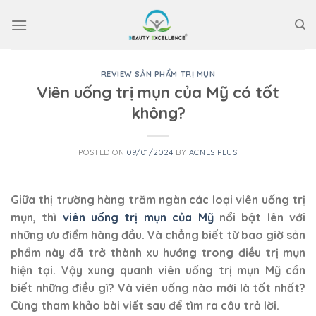
Skip
to
content
REVIEW SẢN PHẨM TRỊ MỤN
Viên uống trị mụn của Mỹ có tốt
không?
POSTED ON
09/01/2024
BY
ACNES PLUS
Giữa thị trường hàng trăm ngàn các loại viên uống trị
mụn, thì
viên uống trị mụn của Mỹ
nổi bật lên với
những ưu điểm hàng đầu. Và chẳng biết từ bao giờ sản
phẩm này đã trở thành xu hướng trong điều trị mụn
hiện tại. Vậy xung quanh viên uống trị mụn Mỹ cần
biết những điều gì? Và viên uống nào mới là tốt nhất?
Cùng tham khảo bài viết sau để tìm ra câu trả lời.